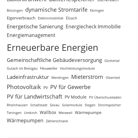
dynamische Stromtarife
Bötzingen
Ebringen
Eigenverbrauch
Elektromobilität
Elzach
Energetische Sanierung
Energiecheck Immobilie
Energiemanagement
Erneuerbare Energien
Gemeinschaftliche Gebäudeversorgung
Glottertal
Gutach im Breisgau
Heuweiler
Hochleistungsmodule
Mieterstrom
Ladeinfrastruktur
Merdingen
Oberried
Photovoltaik
PV für Gewerbe
PV
PV für Landwirtschaft
PV Module
PV Überschussladen
Rheinhausen
Schallstadt
Sexau
Solarmodule
Stegen
Stromspeicher
Wallbox
Wärmepumpe
Teningen
Umkirch
Weisweil
Wärmepumpen
Zählerschrank