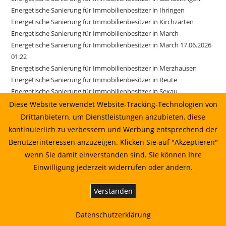
Energetische Sanierung für Immobilienbesitzer in Ihringen
Energetische Sanierung für Immobilienbesitzer in Kirchzarten
Energetische Sanierung für Immobilienbesitzer in March
Energetische Sanierung für Immobilienbesitzer in March 17.06.2026
01:22
Energetische Sanierung für Immobilienbesitzer in Merzhausen
Energetische Sanierung für Immobilienbesitzer in Reute
Energetische Sanierung für Immobilienbesitzer in Sexau
Energetische Sanierung für Immobilienbesitzer in Sölden
Diese Website verwendet Website-Tracking-Technologien von
Energetische Sanierung für Immobilienbesitzer in Stegen
Drittanbietern, um Dienstleistungen anzubieten, diese
Energetische Sanierung für Immobilienbesitzer in Weisweil
kontinuierlich zu verbessern und Werbung entsprechend der
Energetische Sanierung in Au vom Sonnenkaufhaus prüfen lassen
Benutzerinteressen anzuzeigen. Klicken Sie auf "Akzeptieren"
Energetische Sanierung in Bahlingen am Kaiserstuhl: Planung,
wenn Sie damit einverstanden sind. Sie können Ihre
Wirtschaftlichkeit und Umsetzung
Einwilligung jederzeit widerrufen oder ändern.
Energetische Sanierung in Biederbach: Planung, Wirtschaftlichkeit
und Umsetzung
Verstanden
Energetische Sanierung in Biederbach: Planung, Wirtschaftlichkeit
und Umsetzung 01.07.2026 00:22
Datenschutzerklärung
Energetische Sanierung in Bötzingen vom Sonnenkaufhaus prüfen