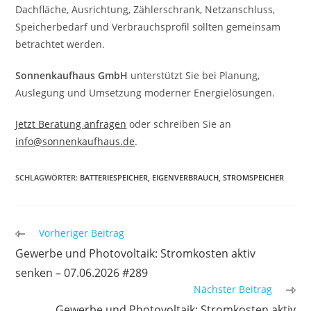
Dachfläche, Ausrichtung, Zählerschrank, Netzanschluss,
Speicherbedarf und Verbrauchsprofil sollten gemeinsam
betrachtet werden.
Sonnenkaufhaus GmbH
unterstützt Sie bei Planung,
Auslegung und Umsetzung moderner Energielösungen.
Jetzt Beratung anfragen
oder schreiben Sie an
info@sonnenkaufhaus.de
.
SCHLAGWÖRTER
:
BATTERIESPEICHER
,
EIGENVERBRAUCH
,
STROMSPEICHER
Weitere
Vorheriger Beitrag
Artikel
Gewerbe und Photovoltaik: Stromkosten aktiv
ansehen
senken – 07.06.2026 #289
Nächster Beitrag
Gewerbe und Photovoltaik: Stromkosten aktiv