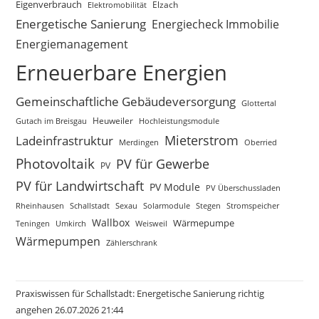
Eigenverbrauch
Elektromobilität
Elzach
Energetische Sanierung
Energiecheck Immobilie
Energiemanagement
Erneuerbare Energien
Gemeinschaftliche Gebäudeversorgung
Glottertal
Gutach im Breisgau
Heuweiler
Hochleistungsmodule
Mieterstrom
Ladeinfrastruktur
Merdingen
Oberried
Photovoltaik
PV für Gewerbe
PV
PV für Landwirtschaft
PV Module
PV Überschussladen
Rheinhausen
Schallstadt
Sexau
Solarmodule
Stegen
Stromspeicher
Wallbox
Wärmepumpe
Teningen
Umkirch
Weisweil
Wärmepumpen
Zählerschrank
Praxiswissen für Schallstadt: Energetische Sanierung richtig
angehen 26.07.2026 21:44