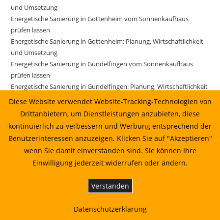
und Umsetzung
Energetische Sanierung in Gottenheim vom Sonnenkaufhaus
prüfen lassen
Energetische Sanierung in Gottenheim: Planung, Wirtschaftlichkeit
und Umsetzung
Energetische Sanierung in Gundelfingen vom Sonnenkaufhaus
prüfen lassen
Energetische Sanierung in Gundelfingen: Planung, Wirtschaftlichkeit
und Umsetzung
Diese Website verwendet Website-Tracking-Technologien von
Energetische Sanierung in Gutach im Breisgau vom
Drittanbietern, um Dienstleistungen anzubieten, diese
Sonnenkaufhaus prüfen lassen
kontinuierlich zu verbessern und Werbung entsprechend der
Energetische Sanierung in Gutach im Breisgau: Planung,
Benutzerinteressen anzuzeigen. Klicken Sie auf "Akzeptieren"
Wirtschaftlichkeit und Umsetzung
wenn Sie damit einverstanden sind. Sie können Ihre
Energetische Sanierung in Horben: Planung, Wirtschaftlichkeit und
Einwilligung jederzeit widerrufen oder ändern.
Umsetzung
Energetische Sanierung in Ihringen: Planung, Wirtschaftlichkeit und
Verstanden
Umsetzung
Energetische Sanierung in Ihringen: Planung, Wirtschaftlichkeit und
Datenschutzerklärung
Umsetzung 10.07.2026 14:22