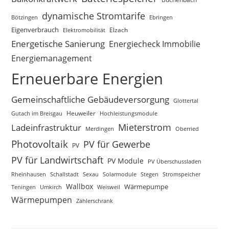
dynamische Stromtarife
Bötzingen
Ebringen
Eigenverbrauch
Elektromobilität
Elzach
Energetische Sanierung
Energiecheck Immobilie
Energiemanagement
Erneuerbare Energien
Gemeinschaftliche Gebäudeversorgung
Glottertal
Gutach im Breisgau
Heuweiler
Hochleistungsmodule
Mieterstrom
Ladeinfrastruktur
Merdingen
Oberried
Photovoltaik
PV für Gewerbe
PV
PV für Landwirtschaft
PV Module
PV Überschussladen
Rheinhausen
Schallstadt
Sexau
Solarmodule
Stegen
Stromspeicher
Wallbox
Wärmepumpe
Teningen
Umkirch
Weisweil
Wärmepumpen
Zählerschrank