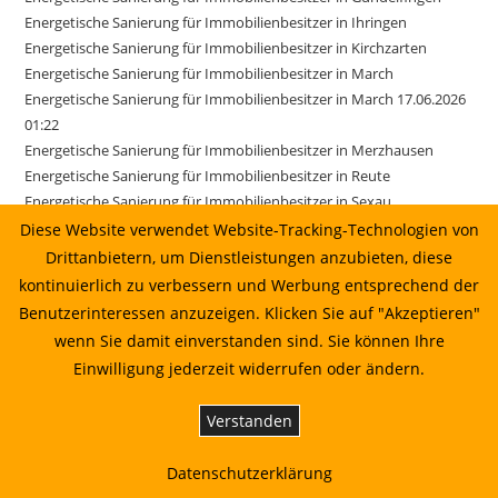
Energetische Sanierung für Immobilienbesitzer in Ihringen
Energetische Sanierung für Immobilienbesitzer in Kirchzarten
Energetische Sanierung für Immobilienbesitzer in March
Energetische Sanierung für Immobilienbesitzer in March 17.06.2026
01:22
Energetische Sanierung für Immobilienbesitzer in Merzhausen
Energetische Sanierung für Immobilienbesitzer in Reute
Energetische Sanierung für Immobilienbesitzer in Sexau
Energetische Sanierung für Immobilienbesitzer in Sölden
Diese Website verwendet Website-Tracking-Technologien von
Energetische Sanierung für Immobilienbesitzer in Stegen
Drittanbietern, um Dienstleistungen anzubieten, diese
Energetische Sanierung für Immobilienbesitzer in Weisweil
kontinuierlich zu verbessern und Werbung entsprechend der
Energetische Sanierung in Au vom Sonnenkaufhaus prüfen lassen
Benutzerinteressen anzuzeigen. Klicken Sie auf "Akzeptieren"
Energetische Sanierung in Bahlingen am Kaiserstuhl: Planung,
wenn Sie damit einverstanden sind. Sie können Ihre
Wirtschaftlichkeit und Umsetzung
Einwilligung jederzeit widerrufen oder ändern.
Energetische Sanierung in Biederbach: Planung, Wirtschaftlichkeit
und Umsetzung
Verstanden
Energetische Sanierung in Biederbach: Planung, Wirtschaftlichkeit
und Umsetzung 01.07.2026 00:22
Datenschutzerklärung
Energetische Sanierung in Bötzingen vom Sonnenkaufhaus prüfen