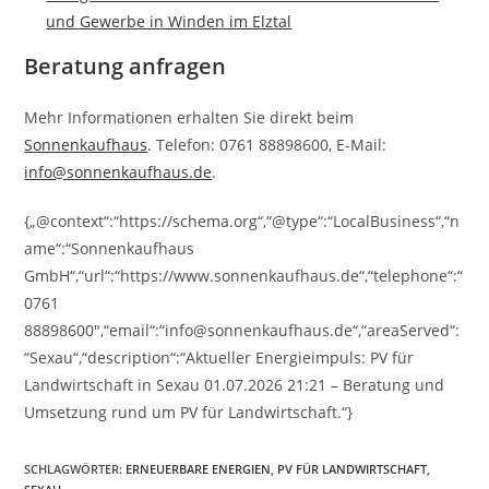
und Gewerbe in Winden im Elztal
Beratung anfragen
Mehr Informationen erhalten Sie direkt beim
Sonnenkaufhaus
. Telefon: 0761 88898600, E-Mail:
info@sonnenkaufhaus.de
.
{„@context“:“https://schema.org“,“@type“:“LocalBusiness“,“n
ame“:“Sonnenkaufhaus
GmbH“,“url“:“https://www.sonnenkaufhaus.de“,“telephone“:“
0761
88898600″,“email“:“info@sonnenkaufhaus.de“,“areaServed“:
“Sexau“,“description“:“Aktueller Energieimpuls: PV für
Landwirtschaft in Sexau 01.07.2026 21:21 – Beratung und
Umsetzung rund um PV für Landwirtschaft.“}
SCHLAGWÖRTER
:
ERNEUERBARE ENERGIEN
,
PV FÜR LANDWIRTSCHAFT
,