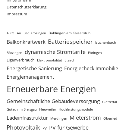
Datenschutzerklärung
Impressum
AIKO
Au
Bad Krozingen
Bahlingen am Kaiserstuhl
Batteriespeicher
Balkonkraftwerk
Buchenbach
dynamische Stromtarife
Bötzingen
Ebringen
Eigenverbrauch
Elektromobilität
Elzach
Energetische Sanierung
Energiecheck Immobilie
Energiemanagement
Erneuerbare Energien
Gemeinschaftliche Gebäudeversorgung
Glottertal
Gutach im Breisgau
Heuweiler
Hochleistungsmodule
Mieterstrom
Ladeinfrastruktur
Merdingen
Oberried
Photovoltaik
PV für Gewerbe
PV