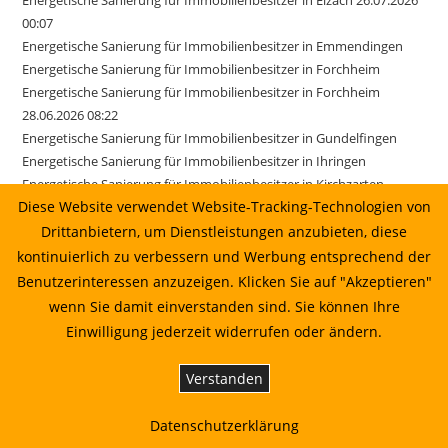
00:07
Energetische Sanierung für Immobilienbesitzer in Emmendingen
Energetische Sanierung für Immobilienbesitzer in Forchheim
Energetische Sanierung für Immobilienbesitzer in Forchheim
28.06.2026 08:22
Energetische Sanierung für Immobilienbesitzer in Gundelfingen
Energetische Sanierung für Immobilienbesitzer in Ihringen
Energetische Sanierung für Immobilienbesitzer in Kirchzarten
Diese Website verwendet Website-Tracking-Technologien von
Energetische Sanierung für Immobilienbesitzer in March
Energetische Sanierung für Immobilienbesitzer in March 17.06.2026
Drittanbietern, um Dienstleistungen anzubieten, diese
01:22
kontinuierlich zu verbessern und Werbung entsprechend der
Energetische Sanierung für Immobilienbesitzer in Merzhausen
Benutzerinteressen anzuzeigen. Klicken Sie auf "Akzeptieren"
Energetische Sanierung für Immobilienbesitzer in Reute
wenn Sie damit einverstanden sind. Sie können Ihre
Energetische Sanierung für Immobilienbesitzer in Sexau
Einwilligung jederzeit widerrufen oder ändern.
Energetische Sanierung für Immobilienbesitzer in Sölden
Energetische Sanierung für Immobilienbesitzer in Stegen
Verstanden
Energetische Sanierung für Immobilienbesitzer in Weisweil
Energetische Sanierung in Au vom Sonnenkaufhaus prüfen lassen
Datenschutzerklärung
Energetische Sanierung in Bahlingen am Kaiserstuhl: Planung,