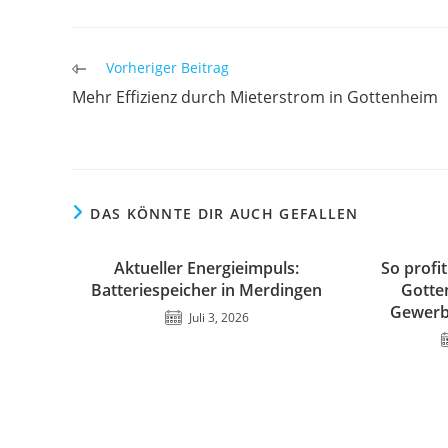
Weitere
Vorheriger Beitrag
Artikel
Mehr Effizienz durch Mieterstrom in Gottenheim
ansehen
DAS KÖNNTE DIR AUCH GEFALLEN
Aktueller Energieimpuls:
So profi
Batteriespeicher in Merdingen
Gotte
Gewerbe
Juli 3, 2026