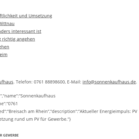
ftlichkeit und Umsetzung
Wittnau
ders interessant ist
g richtig angehen
gehen
heim
ufhaus
. Telefon: 0761 88898600, E-Mail:
info@sonnenkaufhaus.de
.
ss“,“name“:“Sonnenkaufhaus
ne“:“0761
“:“Breisach am Rhein“,“description“:“Aktueller Energieimpuls: PV
etzung rund um PV für Gewerbe.“}
ÜR GEWERBE