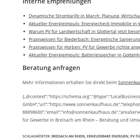
Interne Empfehlungen
Dynamische Stromtarife in March: Planung, Wirtscha
Aktueller Energieimpuls: Energiecheck Immobilie in 
Warum PV für Landwirtschaft in Glottertal jetzt beson
Praxiswissen für Biederbach: Energetische Sanierun
Praxiswissen für Horben: PV für Gewerbe richtig an
Aktueller Energieimpuls: Batteriespeicher in Gotten
Beratung anfragen
Mehr Informationen erhalten Sie direkt beim
Sonnenka
{„@context“:“https://schema.org“,“@type“:“LocalBusine
GmbH“,“url“:“https://www.sonnenkaufhaus.de“,“telepho
88898600″,“email“:“info@sonnenkaufhaus.de“,“areaServed
für Gewerbe in Breisach am Rhein – Beratung und Ums
SCHLAGWÖRTER
:
BREISACH AM RHEIN
,
ERNEUERBARE ENERGIEN
,
PV F