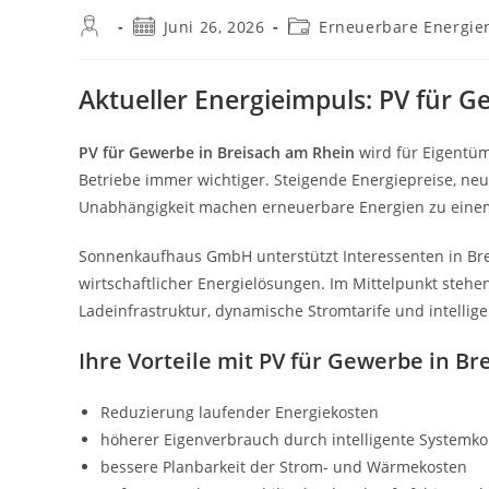
Beitrags-
Beitrag
Beitrags-
Juni 26, 2026
Erneuerbare Energie
Autor:
veröffentlicht:
Kategorie:
Aktueller Energieimpuls: PV für 
PV für Gewerbe in Breisach am Rhein
wird für Eigentüm
Betriebe immer wichtiger. Steigende Energiepreise, n
Unabhängigkeit machen erneuerbare Energien zu einem
Sonnenkaufhaus GmbH unterstützt Interessenten in Br
wirtschaftlicher Energielösungen. Im Mittelpunkt steh
Ladeinfrastruktur, dynamische Stromtarife und intell
Ihre Vorteile mit PV für Gewerbe in B
Reduzierung laufender Energiekosten
höherer Eigenverbrauch durch intelligente Systemk
bessere Planbarkeit der Strom- und Wärmekosten