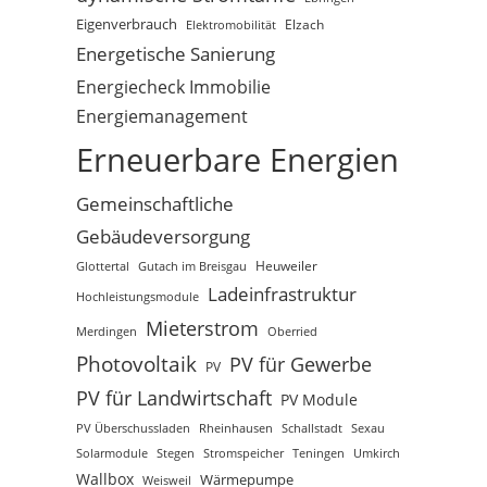
Eigenverbrauch
Elektromobilität
Elzach
Energetische Sanierung
Energiecheck Immobilie
Energiemanagement
Erneuerbare Energien
Gemeinschaftliche
Gebäudeversorgung
Glottertal
Gutach im Breisgau
Heuweiler
Ladeinfrastruktur
Hochleistungsmodule
Mieterstrom
Merdingen
Oberried
Photovoltaik
PV für Gewerbe
PV
PV für Landwirtschaft
PV Module
PV Überschussladen
Rheinhausen
Schallstadt
Sexau
Solarmodule
Stegen
Stromspeicher
Teningen
Umkirch
Wallbox
Wärmepumpe
Weisweil