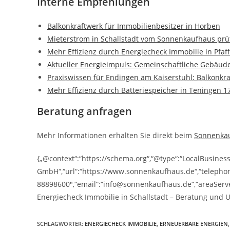
Interne Empfehlungen
Balkonkraftwerk für Immobilienbesitzer in Horben
Mieterstrom in Schallstadt vom Sonnenkaufhaus prü
Mehr Effizienz durch Energiecheck Immobilie in Pfaf
Aktueller Energieimpuls: Gemeinschaftliche Gebäud
Praxiswissen für Endingen am Kaiserstuhl: Balkonkra
Mehr Effizienz durch Batteriespeicher in Teningen 1
Beratung anfragen
Mehr Informationen erhalten Sie direkt beim
Sonnenka
{„@context“:“https://schema.org“,“@type“:“LocalBusine
GmbH“,“url“:“https://www.sonnenkaufhaus.de“,“telepho
88898600″,“email“:“info@sonnenkaufhaus.de“,“areaServed
Energiecheck Immobilie in Schallstadt – Beratung und
SCHLAGWÖRTER
:
ENERGIECHECK IMMOBILIE
,
ERNEUERBARE ENERGIEN
,