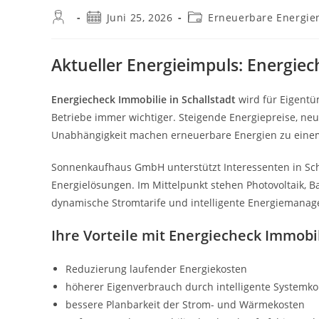
Beitrags-
Beitrag
Beitrags-
Juni 25, 2026
Erneuerbare Energie
Autor:
veröffentlicht:
Kategorie:
Aktueller Energieimpuls: Energiec
Energiecheck Immobilie in Schallstadt
wird für Eigentü
Betriebe immer wichtiger. Steigende Energiepreise, n
Unabhängigkeit machen erneuerbare Energien zu einem
Sonnenkaufhaus GmbH unterstützt Interessenten in Scha
Energielösungen. Im Mittelpunkt stehen Photovoltaik, 
dynamische Stromtarife und intelligente Energiemana
Ihre Vorteile mit Energiecheck Immobil
Reduzierung laufender Energiekosten
höherer Eigenverbrauch durch intelligente Systemk
bessere Planbarkeit der Strom- und Wärmekosten