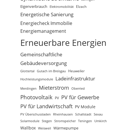
Eigenverbrauch
Elektromobilität
Elzach
Energetische Sanierung
Energiecheck Immobilie
Energiemanagement
Erneuerbare Energien
Gemeinschaftliche
Gebäudeversorgung
Glottertal
Gutach im Breisgau
Heuweiler
Ladeinfrastruktur
Hochleistungsmodule
Mieterstrom
Merdingen
Oberried
Photovoltaik
PV für Gewerbe
PV
PV für Landwirtschaft
PV Module
PV Überschussladen
Rheinhausen
Schallstadt
Sexau
Solarmodule
Stegen
Stromspeicher
Teningen
Umkirch
Wallbox
Wärmepumpe
Weisweil