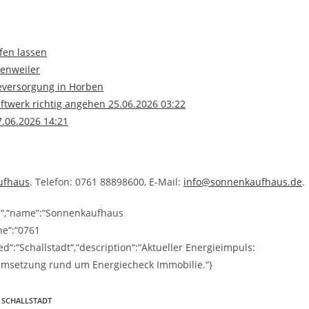
fen lassen
fenweiler
eversorgung in Horben
ftwerk richtig angehen 25.06.2026 03:22
7.06.2026 14:21
ufhaus
. Telefon: 0761 88898600, E-Mail:
info@sonnenkaufhaus.de
.
ss“,“name“:“Sonnenkaufhaus
ne“:“0761
“:“Schallstadt“,“description“:“Aktueller Energieimpuls:
 Umsetzung rund um Energiecheck Immobilie.“}
SCHALLSTADT