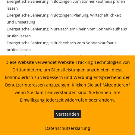
Energetische Sanierung in Bötzingen vom Sonnenkaufhaus prüfen
lassen
Energetische Sanierung in Bötzingen: Planung, Wirtschaftlichkeit
und Umsetzung
Energetische Sanierung in Breisach am Rhein vom Sonnenkaufhaus
prüfen lassen
Energetische Sanierung in Buchenbach vom Sonnenkaufhaus
prüfen lassen
Energetische Sanierung in Buchenbach: Planung, Wirtschaftlichkeit
Diese Website verwendet Website-Tracking-Technologien von
und Umsetzung
Drittanbietern, um Dienstleistungen anzubieten, diese
Energetische Sanierung in Buchenbach: Planung, Wirtschaftlichkeit
kontinuierlich zu verbessern und Werbung entsprechend der
und Umsetzung 16.06.2026 08:22
Energetische Sanierung in Buchenbach: Planung, Wirtschaftlichkeit
Benutzerinteressen anzuzeigen. Klicken Sie auf "Akzeptieren"
und Umsetzung 17.06.2026 05:22
wenn Sie damit einverstanden sind. Sie können Ihre
Energetische Sanierung in Ehrenkirchen vom Sonnenkaufhaus
Einwilligung jederzeit widerrufen oder ändern.
prüfen lassen
Energetische Sanierung in Ehrenkirchen: Planung, Wirtschaftlichkeit
Verstanden
und Umsetzung
Energetische Sanierung in Freiburg im Breisgau vom
Datenschutzerklärung
Sonnenkaufhaus prüfen lassen