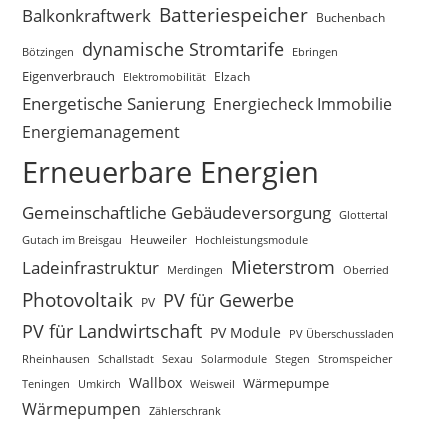
Batteriespeicher
Balkonkraftwerk
Buchenbach
dynamische Stromtarife
Bötzingen
Ebringen
Eigenverbrauch
Elektromobilität
Elzach
Energetische Sanierung
Energiecheck Immobilie
Energiemanagement
Erneuerbare Energien
Gemeinschaftliche Gebäudeversorgung
Glottertal
Gutach im Breisgau
Heuweiler
Hochleistungsmodule
Mieterstrom
Ladeinfrastruktur
Merdingen
Oberried
Photovoltaik
PV für Gewerbe
PV
PV für Landwirtschaft
PV Module
PV Überschussladen
Rheinhausen
Schallstadt
Sexau
Solarmodule
Stegen
Stromspeicher
Wallbox
Wärmepumpe
Teningen
Umkirch
Weisweil
Wärmepumpen
Zählerschrank