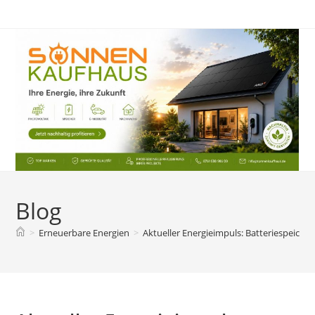
Zum
Inhalt
springen
Blog
>
Erneuerbare Energien
>
Aktueller Energieimpuls: Batteriespeicher