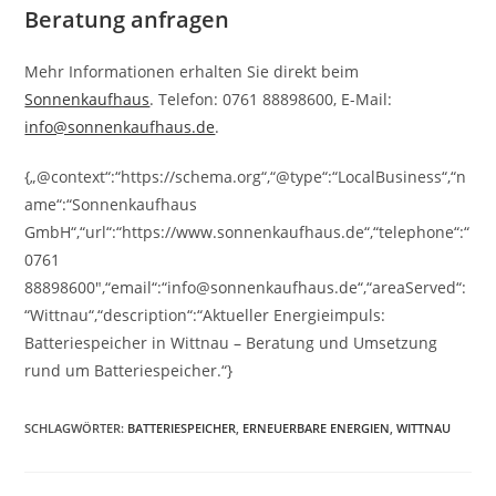
Beratung anfragen
Mehr Informationen erhalten Sie direkt beim
Sonnenkaufhaus
. Telefon: 0761 88898600, E-Mail:
info@sonnenkaufhaus.de
.
{„@context“:“https://schema.org“,“@type“:“LocalBusiness“,“n
ame“:“Sonnenkaufhaus
GmbH“,“url“:“https://www.sonnenkaufhaus.de“,“telephone“:“
0761
88898600″,“email“:“info@sonnenkaufhaus.de“,“areaServed“:
“Wittnau“,“description“:“Aktueller Energieimpuls:
Batteriespeicher in Wittnau – Beratung und Umsetzung
rund um Batteriespeicher.“}
SCHLAGWÖRTER
:
BATTERIESPEICHER
,
ERNEUERBARE ENERGIEN
,
WITTNAU