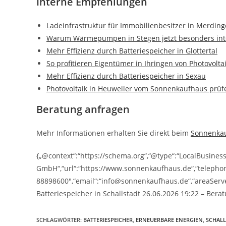
Interne Empfehlungen
Ladeinfrastruktur für Immobilienbesitzer in Merdin
Warum Wärmepumpen in Stegen jetzt besonders inte
Mehr Effizienz durch Batteriespeicher in Glottertal
So profitieren Eigentümer in Ihringen von Photovolta
Mehr Effizienz durch Batteriespeicher in Sexau
Photovoltaik in Heuweiler vom Sonnenkaufhaus prüf
Beratung anfragen
Mehr Informationen erhalten Sie direkt beim
Sonnenka
{„@context“:“https://schema.org“,“@type“:“LocalBusine
GmbH“,“url“:“https://www.sonnenkaufhaus.de“,“telepho
88898600″,“email“:“info@sonnenkaufhaus.de“,“areaServed
Batteriespeicher in Schallstadt 26.06.2026 19:22 – Ber
SCHLAGWÖRTER
:
BATTERIESPEICHER
,
ERNEUERBARE ENERGIEN
,
SCHALL