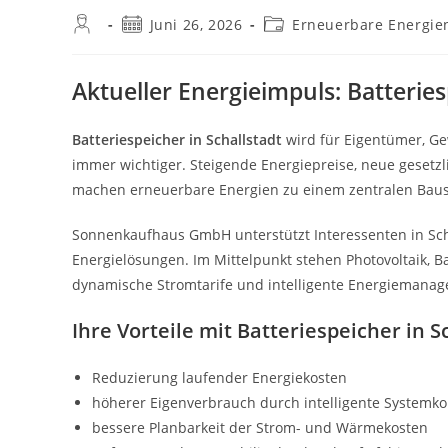
Beitrags-
Beitrag
Beitrags-
Juni 26, 2026
Erneuerbare Energie
Autor:
veröffentlicht:
Kategorie:
Aktueller Energieimpuls: Batteries
Batteriespeicher in Schallstadt
wird für Eigentümer, Ge
immer wichtiger. Steigende Energiepreise, neue gese
machen erneuerbare Energien zu einem zentralen Baus
Sonnenkaufhaus GmbH unterstützt Interessenten in Scha
Energielösungen. Im Mittelpunkt stehen Photovoltaik, 
dynamische Stromtarife und intelligente Energiemana
Ihre Vorteile mit Batteriespeicher in S
Reduzierung laufender Energiekosten
höherer Eigenverbrauch durch intelligente Systemk
bessere Planbarkeit der Strom- und Wärmekosten