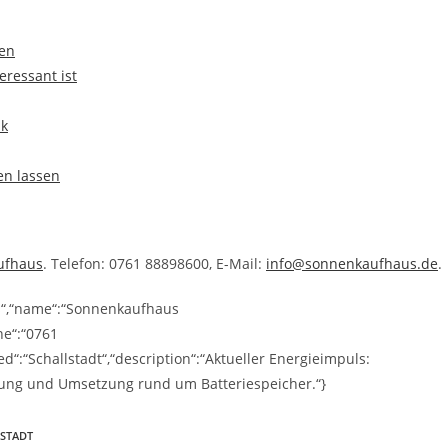
gen
ressant ist
ik
en lassen
ufhaus
. Telefon: 0761 88898600, E-Mail:
info@sonnenkaufhaus.de
.
ss“,“name“:“Sonnenkaufhaus
ne“:“0761
“:“Schallstadt“,“description“:“Aktueller Energieimpuls:
atung und Umsetzung rund um Batteriespeicher.“}
STADT