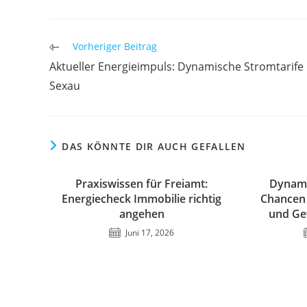
Weitere
Vorheriger Beitrag
Artikel
Aktueller Energieimpuls: Dynamische Stromtarife 
ansehen
Sexau
DAS KÖNNTE DIR AUCH GEFALLEN
Praxiswissen für Freiamt:
Dynami
Energiecheck Immobilie richtig
Chancen 
angehen
und Ge
Juni 17, 2026