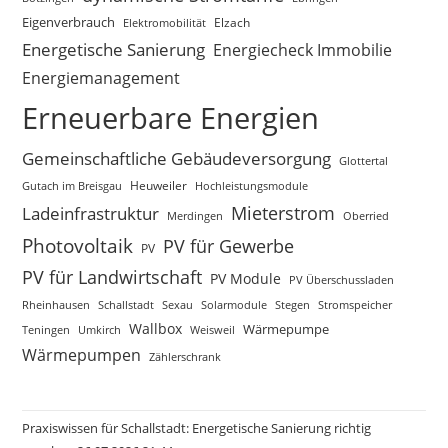
Eigenverbrauch
Elektromobilität
Elzach
Energetische Sanierung
Energiecheck Immobilie
Energiemanagement
Erneuerbare Energien
Gemeinschaftliche Gebäudeversorgung
Glottertal
Gutach im Breisgau
Heuweiler
Hochleistungsmodule
Mieterstrom
Ladeinfrastruktur
Merdingen
Oberried
Photovoltaik
PV für Gewerbe
PV
PV für Landwirtschaft
PV Module
PV Überschussladen
Rheinhausen
Schallstadt
Sexau
Solarmodule
Stegen
Stromspeicher
Wallbox
Wärmepumpe
Teningen
Umkirch
Weisweil
Wärmepumpen
Zählerschrank
Praxiswissen für Schallstadt: Energetische Sanierung richtig