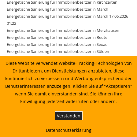
Energetische Sanierung für Immobilienbesitzer in Kirchzarten
Energetische Sanierung für Immobilienbesitzer in March
Energetische Sanierung für Immobilienbesitzer in March 17.06.2026
01:22
Energetische Sanierung für Immobilienbesitzer in Merzhausen
Energetische Sanierung für Immobilienbesitzer in Reute
Energetische Sanierung für Immobilienbesitzer in Sexau
Energetische Sanierung für Immobilienbesitzer in Sölden
Energetische Sanierung für Immobilienbesitzer in Stegen
Diese Website verwendet Website-Tracking-Technologien von
Energetische Sanierung für Immobilienbesitzer in Weisweil
Drittanbietern, um Dienstleistungen anzubieten, diese
Energetische Sanierung in Au vom Sonnenkaufhaus prüfen lassen
kontinuierlich zu verbessern und Werbung entsprechend der
Energetische Sanierung in Bahlingen am Kaiserstuhl: Planung,
Benutzerinteressen anzuzeigen. Klicken Sie auf "Akzeptieren"
Wirtschaftlichkeit und Umsetzung
Energetische Sanierung in Biederbach: Planung, Wirtschaftlichkeit
wenn Sie damit einverstanden sind. Sie können Ihre
und Umsetzung
Einwilligung jederzeit widerrufen oder ändern.
Energetische Sanierung in Biederbach: Planung, Wirtschaftlichkeit
und Umsetzung 01.07.2026 00:22
Verstanden
Energetische Sanierung in Bötzingen vom Sonnenkaufhaus prüfen
lassen
Datenschutzerklärung
Energetische Sanierung in Bötzingen: Planung, Wirtschaftlichkeit