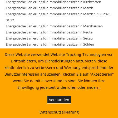
Energetische Sanierung für Immobilienbesitzer in Kirchzarten
Energetische Sanierung für Immobilienbesitzer in March
Energetische Sanierung für Immobilienbesitzer in March 17.06.2026
01:22
Energetische Sanierung für Immobilienbesitzer in Merzhausen
Energetische Sanierung für Immobilienbesitzer in Reute
Energetische Sanierung für Immobilienbesitzer in Sexau
Energetische Sanierung für Immobilienbesitzer in Sölden
Energetische Sanierung für Immobilienbesitzer in Stegen
Diese Website verwendet Website-Tracking-Technologien von
Energetische Sanierung für Immobilienbesitzer in Weisweil
Drittanbietern, um Dienstleistungen anzubieten, diese
Energetische Sanierung in Au vom Sonnenkaufhaus prüfen lassen
kontinuierlich zu verbessern und Werbung entsprechend der
Energetische Sanierung in Bahlingen am Kaiserstuhl: Planung,
Benutzerinteressen anzuzeigen. Klicken Sie auf "Akzeptieren"
Wirtschaftlichkeit und Umsetzung
Energetische Sanierung in Biederbach: Planung, Wirtschaftlichkeit
wenn Sie damit einverstanden sind. Sie können Ihre
und Umsetzung
Einwilligung jederzeit widerrufen oder ändern.
Energetische Sanierung in Biederbach: Planung, Wirtschaftlichkeit
und Umsetzung 01.07.2026 00:22
Verstanden
Energetische Sanierung in Bötzingen vom Sonnenkaufhaus prüfen
lassen
Datenschutzerklärung
Energetische Sanierung in Bötzingen: Planung, Wirtschaftlichkeit