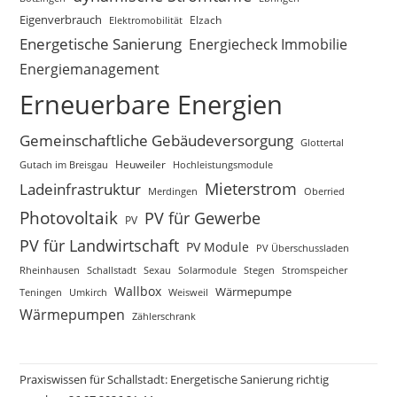
Eigenverbrauch
Elektromobilität
Elzach
Energetische Sanierung
Energiecheck Immobilie
Energiemanagement
Erneuerbare Energien
Gemeinschaftliche Gebäudeversorgung
Glottertal
Gutach im Breisgau
Heuweiler
Hochleistungsmodule
Mieterstrom
Ladeinfrastruktur
Merdingen
Oberried
Photovoltaik
PV für Gewerbe
PV
PV für Landwirtschaft
PV Module
PV Überschussladen
Rheinhausen
Schallstadt
Sexau
Solarmodule
Stegen
Stromspeicher
Wallbox
Wärmepumpe
Teningen
Umkirch
Weisweil
Wärmepumpen
Zählerschrank
Praxiswissen für Schallstadt: Energetische Sanierung richtig