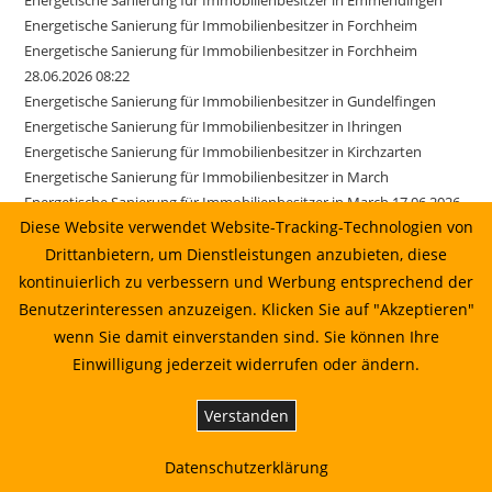
Energetische Sanierung für Immobilienbesitzer in Forchheim
Energetische Sanierung für Immobilienbesitzer in Forchheim
28.06.2026 08:22
Energetische Sanierung für Immobilienbesitzer in Gundelfingen
Energetische Sanierung für Immobilienbesitzer in Ihringen
Energetische Sanierung für Immobilienbesitzer in Kirchzarten
Energetische Sanierung für Immobilienbesitzer in March
Energetische Sanierung für Immobilienbesitzer in March 17.06.2026
Diese Website verwendet Website-Tracking-Technologien von
01:22
Energetische Sanierung für Immobilienbesitzer in Merzhausen
Drittanbietern, um Dienstleistungen anzubieten, diese
Energetische Sanierung für Immobilienbesitzer in Reute
kontinuierlich zu verbessern und Werbung entsprechend der
Energetische Sanierung für Immobilienbesitzer in Sexau
Benutzerinteressen anzuzeigen. Klicken Sie auf "Akzeptieren"
Energetische Sanierung für Immobilienbesitzer in Sölden
wenn Sie damit einverstanden sind. Sie können Ihre
Energetische Sanierung für Immobilienbesitzer in Stegen
Einwilligung jederzeit widerrufen oder ändern.
Energetische Sanierung für Immobilienbesitzer in Weisweil
Energetische Sanierung in Au vom Sonnenkaufhaus prüfen lassen
Verstanden
Energetische Sanierung in Bahlingen am Kaiserstuhl: Planung,
Wirtschaftlichkeit und Umsetzung
Datenschutzerklärung
Energetische Sanierung in Biederbach: Planung, Wirtschaftlichkeit