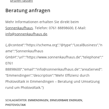
prüfen lassen
Beratung anfragen
Mehr Informationen erhalten Sie direkt beim
Sonnenkaufhaus
. Telefon: 0761 88898600, E-Mail:
info@sonnenkaufhaus.de
.
{„@context“:“https://schema.org“,“@type“:“LocalBusiness“,“n
ame“:“Sonnenkaufhaus
GmbH“,“url“:“https://www.sonnenkaufhaus.de“,“telephone“:“
0761
88898600″,“email“:“info@sonnenkaufhaus.de“,“areaServed“:
“Emmendingen“,“description“:“Mehr Effizienz durch
Photovoltaik in Emmendingen – Beratung und Umsetzung
rund um Photovoltaik.“}
SCHLAGWÖRTER
:
EMMENDINGEN
,
ERNEUERBARE ENERGIEN
,
PHOTOVOLTAIK