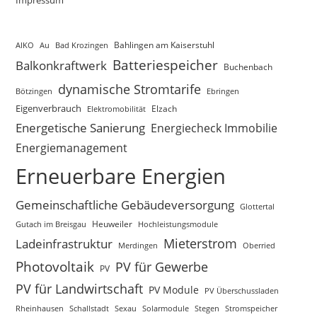
AIKO
Au
Bad Krozingen
Bahlingen am Kaiserstuhl
Batteriespeicher
Balkonkraftwerk
Buchenbach
dynamische Stromtarife
Bötzingen
Ebringen
Eigenverbrauch
Elektromobilität
Elzach
Energetische Sanierung
Energiecheck Immobilie
Energiemanagement
Erneuerbare Energien
Gemeinschaftliche Gebäudeversorgung
Glottertal
Gutach im Breisgau
Heuweiler
Hochleistungsmodule
Mieterstrom
Ladeinfrastruktur
Merdingen
Oberried
Photovoltaik
PV für Gewerbe
PV
PV für Landwirtschaft
PV Module
PV Überschussladen
Rheinhausen
Schallstadt
Sexau
Solarmodule
Stegen
Stromspeicher