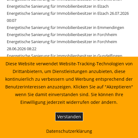
Energetische Sanierung für Immobilienbesitzer in Elzach
Energetische Sanierung für Immobilienbesitzer in Elzach 26.07.2026
00:07
Energetische Sanierung für Immobilienbesitzer in Emmendingen
Energetische Sanierung für Immobilienbesitzer in Forchheim
Energetische Sanierung für Immobilienbesitzer in Forchheim
28.06.2026 08:22
Energetische Sanierung für Immobilienbesitzer in Gundelfingen
Energetische Sanierung für Immobilienbesitzer in Ihringen
Diese Website verwendet Website-Tracking-Technologien von
Energetische Sanierung für Immobilienbesitzer in Kirchzarten
Drittanbietern, um Dienstleistungen anzubieten, diese
Energetische Sanierung für Immobilienbesitzer in March
kontinuierlich zu verbessern und Werbung entsprechend der
Energetische Sanierung für Immobilienbesitzer in March 17.06.2026
Benutzerinteressen anzuzeigen. Klicken Sie auf "Akzeptieren"
01:22
wenn Sie damit einverstanden sind. Sie können Ihre
Energetische Sanierung für Immobilienbesitzer in Merzhausen
Einwilligung jederzeit widerrufen oder ändern.
Energetische Sanierung für Immobilienbesitzer in Reute
Energetische Sanierung für Immobilienbesitzer in Sexau
Verstanden
Energetische Sanierung für Immobilienbesitzer in Sölden
Energetische Sanierung für Immobilienbesitzer in Stegen
Datenschutzerklärung
Energetische Sanierung für Immobilienbesitzer in Weisweil