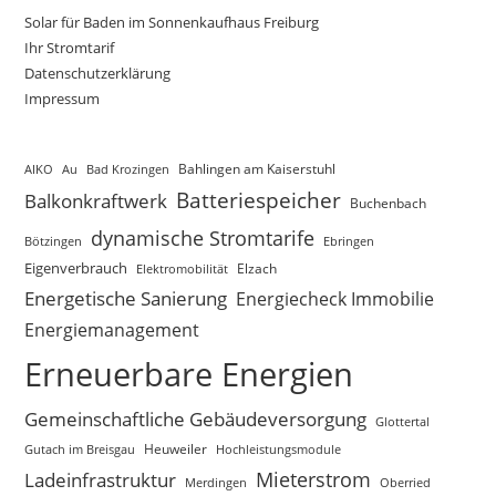
Solar für Baden im Sonnenkaufhaus Freiburg
Ihr Stromtarif
Datenschutzerklärung
Impressum
AIKO
Au
Bad Krozingen
Bahlingen am Kaiserstuhl
Batteriespeicher
Balkonkraftwerk
Buchenbach
dynamische Stromtarife
Bötzingen
Ebringen
Eigenverbrauch
Elektromobilität
Elzach
Energetische Sanierung
Energiecheck Immobilie
Energiemanagement
Erneuerbare Energien
Gemeinschaftliche Gebäudeversorgung
Glottertal
Gutach im Breisgau
Heuweiler
Hochleistungsmodule
Mieterstrom
Ladeinfrastruktur
Merdingen
Oberried