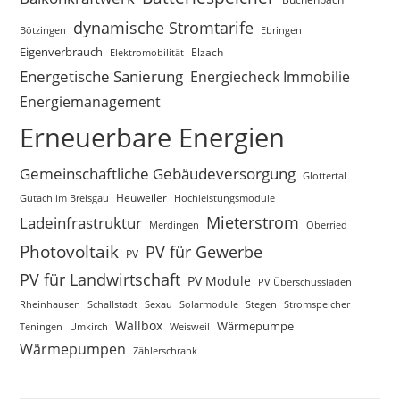
dynamische Stromtarife
Bötzingen
Ebringen
Eigenverbrauch
Elektromobilität
Elzach
Energetische Sanierung
Energiecheck Immobilie
Energiemanagement
Erneuerbare Energien
Gemeinschaftliche Gebäudeversorgung
Glottertal
Gutach im Breisgau
Heuweiler
Hochleistungsmodule
Mieterstrom
Ladeinfrastruktur
Merdingen
Oberried
Photovoltaik
PV für Gewerbe
PV
PV für Landwirtschaft
PV Module
PV Überschussladen
Rheinhausen
Schallstadt
Sexau
Solarmodule
Stegen
Stromspeicher
Wallbox
Wärmepumpe
Teningen
Umkirch
Weisweil
Wärmepumpen
Zählerschrank