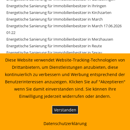
Energetische Sanierung für Immobilienbesitzer in Ihringen
Energetische Sanierung für Immobilienbesitzer in Kirchzarten
Energetische Sanierung für Immobilienbesitzer in March
Energetische Sanierung für Immobilienbesitzer in March 17.06.2026
01:22
Energetische Sanierung für Immobilienbesitzer in Merzhausen
Energetische Sanierung für Immobilienbesitzer in Reute
Energetische Sanierung für Immobilienbesitzer in Sexau
Energetische Sanierung für Immobilienbesitzer in Sölden
Diese Website verwendet Website-Tracking-Technologien von
Energetische Sanierung für Immobilienbesitzer in Stegen
Drittanbietern, um Dienstleistungen anzubieten, diese
Energetische Sanierung für Immobilienbesitzer in Weisweil
kontinuierlich zu verbessern und Werbung entsprechend der
Energetische Sanierung in Au vom Sonnenkaufhaus prüfen lassen
Benutzerinteressen anzuzeigen. Klicken Sie auf "Akzeptieren"
Energetische Sanierung in Bahlingen am Kaiserstuhl: Planung,
wenn Sie damit einverstanden sind. Sie können Ihre
Wirtschaftlichkeit und Umsetzung
Einwilligung jederzeit widerrufen oder ändern.
Energetische Sanierung in Biederbach: Planung, Wirtschaftlichkeit
und Umsetzung
Verstanden
Energetische Sanierung in Biederbach: Planung, Wirtschaftlichkeit
und Umsetzung 01.07.2026 00:22
Datenschutzerklärung
Energetische Sanierung in Bötzingen vom Sonnenkaufhaus prüfen