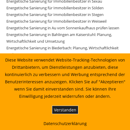
Energetische Sanierung für Immobilienbesitzer in Sexau
Energetische Sanierung für Immobilienbesitzer in Sölden
Energetische Sanierung für Immobilienbesitzer in Stegen
Energetische Sanierung für Immobilienbesitzer in Weisweil
Energetische Sanierung in Au vom Sonnenkaufhaus prüfen lassen
Energetische Sanierung in Bahlingen am Kaiserstuhl: Planung,
Wirtschaftlichkeit und Umsetzung
Energetische Sanierung in Biederbach: Planung, Wirtschaftlichkeit
und Umsetzung
Diese Website verwendet Website-Tracking-Technologien von
Energetische Sanierung in Biederbach: Planung, Wirtschaftlichkeit
Drittanbietern, um Dienstleistungen anzubieten, diese
und Umsetzung 01.07.2026 00:22
kontinuierlich zu verbessern und Werbung entsprechend der
Energetische Sanierung in Bötzingen vom Sonnenkaufhaus prüfen
lassen
Benutzerinteressen anzuzeigen. Klicken Sie auf "Akzeptieren"
Energetische Sanierung in Bötzingen: Planung, Wirtschaftlichkeit
wenn Sie damit einverstanden sind. Sie können Ihre
und Umsetzung
Einwilligung jederzeit widerrufen oder ändern.
Energetische Sanierung in Breisach am Rhein vom Sonnenkaufhaus
prüfen lassen
Verstanden
Energetische Sanierung in Buchenbach vom Sonnenkaufhaus
prüfen lassen
Datenschutzerklärung
Energetische Sanierung in Buchenbach: Planung, Wirtschaftlichkeit