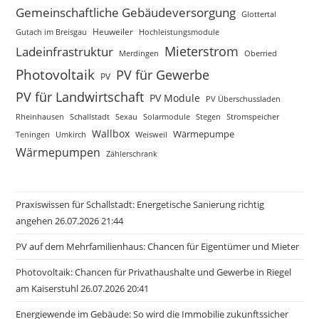
Gemeinschaftliche Gebäudeversorgung
Glottertal
Gutach im Breisgau
Heuweiler
Hochleistungsmodule
Mieterstrom
Ladeinfrastruktur
Merdingen
Oberried
Photovoltaik
PV für Gewerbe
PV
PV für Landwirtschaft
PV Module
PV Überschussladen
Rheinhausen
Schallstadt
Sexau
Solarmodule
Stegen
Stromspeicher
Wallbox
Wärmepumpe
Teningen
Umkirch
Weisweil
Wärmepumpen
Zählerschrank
Praxiswissen für Schallstadt: Energetische Sanierung richtig
angehen 26.07.2026 21:44
PV auf dem Mehrfamilienhaus: Chancen für Eigentümer und Mieter
Photovoltaik: Chancen für Privathaushalte und Gewerbe in Riegel
am Kaiserstuhl 26.07.2026 20:41
Energiewende im Gebäude: So wird die Immobilie zukunftssicher