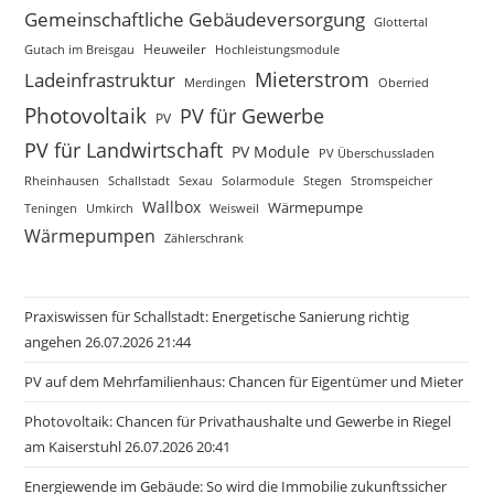
Gemeinschaftliche Gebäudeversorgung
Glottertal
Gutach im Breisgau
Heuweiler
Hochleistungsmodule
Mieterstrom
Ladeinfrastruktur
Merdingen
Oberried
Photovoltaik
PV für Gewerbe
PV
PV für Landwirtschaft
PV Module
PV Überschussladen
Rheinhausen
Schallstadt
Sexau
Solarmodule
Stegen
Stromspeicher
Wallbox
Wärmepumpe
Teningen
Umkirch
Weisweil
Wärmepumpen
Zählerschrank
Praxiswissen für Schallstadt: Energetische Sanierung richtig
angehen 26.07.2026 21:44
PV auf dem Mehrfamilienhaus: Chancen für Eigentümer und Mieter
Photovoltaik: Chancen für Privathaushalte und Gewerbe in Riegel
am Kaiserstuhl 26.07.2026 20:41
Energiewende im Gebäude: So wird die Immobilie zukunftssicher