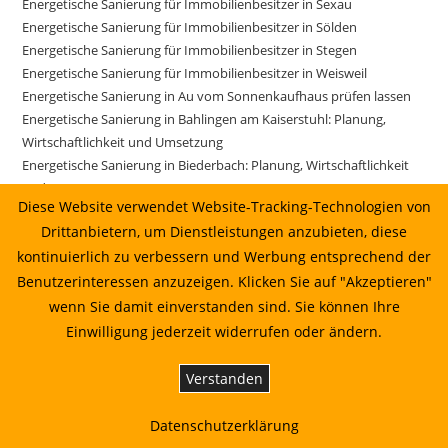
Energetische Sanierung für Immobilienbesitzer in Sexau
Energetische Sanierung für Immobilienbesitzer in Sölden
Energetische Sanierung für Immobilienbesitzer in Stegen
Energetische Sanierung für Immobilienbesitzer in Weisweil
Energetische Sanierung in Au vom Sonnenkaufhaus prüfen lassen
Energetische Sanierung in Bahlingen am Kaiserstuhl: Planung,
Wirtschaftlichkeit und Umsetzung
Energetische Sanierung in Biederbach: Planung, Wirtschaftlichkeit
und Umsetzung
Diese Website verwendet Website-Tracking-Technologien von
Energetische Sanierung in Biederbach: Planung, Wirtschaftlichkeit
Drittanbietern, um Dienstleistungen anzubieten, diese
und Umsetzung 01.07.2026 00:22
kontinuierlich zu verbessern und Werbung entsprechend der
Energetische Sanierung in Bötzingen vom Sonnenkaufhaus prüfen
lassen
Benutzerinteressen anzuzeigen. Klicken Sie auf "Akzeptieren"
Energetische Sanierung in Bötzingen: Planung, Wirtschaftlichkeit
wenn Sie damit einverstanden sind. Sie können Ihre
und Umsetzung
Einwilligung jederzeit widerrufen oder ändern.
Energetische Sanierung in Breisach am Rhein vom Sonnenkaufhaus
prüfen lassen
Verstanden
Energetische Sanierung in Buchenbach vom Sonnenkaufhaus
prüfen lassen
Datenschutzerklärung
Energetische Sanierung in Buchenbach: Planung, Wirtschaftlichkeit