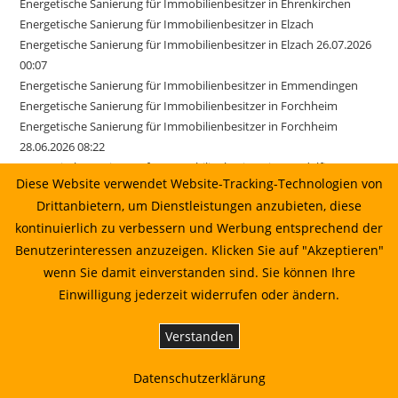
Energetische Sanierung für Immobilienbesitzer in Ehrenkirchen
Energetische Sanierung für Immobilienbesitzer in Elzach
Energetische Sanierung für Immobilienbesitzer in Elzach 26.07.2026
00:07
Energetische Sanierung für Immobilienbesitzer in Emmendingen
Energetische Sanierung für Immobilienbesitzer in Forchheim
Energetische Sanierung für Immobilienbesitzer in Forchheim
28.06.2026 08:22
Energetische Sanierung für Immobilienbesitzer in Gundelfingen
Diese Website verwendet Website-Tracking-Technologien von
Energetische Sanierung für Immobilienbesitzer in Ihringen
Drittanbietern, um Dienstleistungen anzubieten, diese
Energetische Sanierung für Immobilienbesitzer in Kirchzarten
kontinuierlich zu verbessern und Werbung entsprechend der
Energetische Sanierung für Immobilienbesitzer in March
Energetische Sanierung für Immobilienbesitzer in March 17.06.2026
Benutzerinteressen anzuzeigen. Klicken Sie auf "Akzeptieren"
01:22
wenn Sie damit einverstanden sind. Sie können Ihre
Energetische Sanierung für Immobilienbesitzer in Merzhausen
Einwilligung jederzeit widerrufen oder ändern.
Energetische Sanierung für Immobilienbesitzer in Reute
Energetische Sanierung für Immobilienbesitzer in Sexau
Verstanden
Energetische Sanierung für Immobilienbesitzer in Sölden
Energetische Sanierung für Immobilienbesitzer in Stegen
Datenschutzerklärung
Energetische Sanierung für Immobilienbesitzer in Weisweil