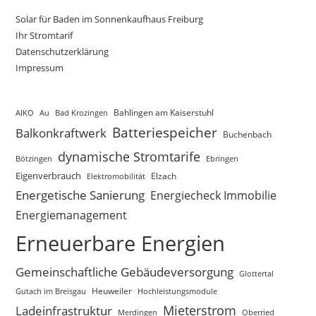
Solar für Baden im Sonnenkaufhaus Freiburg
Ihr Stromtarif
Datenschutzerklärung
Impressum
AIKO
Au
Bad Krozingen
Bahlingen am Kaiserstuhl
Batteriespeicher
Balkonkraftwerk
Buchenbach
dynamische Stromtarife
Bötzingen
Ebringen
Eigenverbrauch
Elektromobilität
Elzach
Energetische Sanierung
Energiecheck Immobilie
Energiemanagement
Erneuerbare Energien
Gemeinschaftliche Gebäudeversorgung
Glottertal
Gutach im Breisgau
Heuweiler
Hochleistungsmodule
Mieterstrom
Ladeinfrastruktur
Merdingen
Oberried