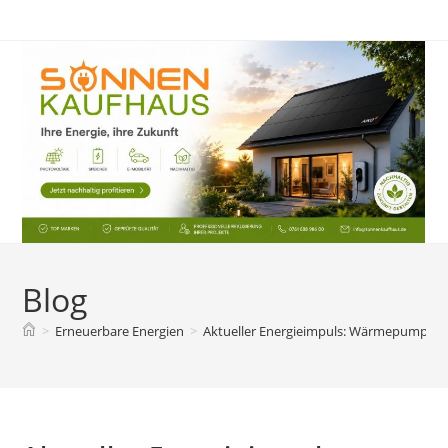
Zum
Inhalt
springen
Blog
>
Erneuerbare Energien
>
Aktueller Energieimpuls: Wärmepumpen i