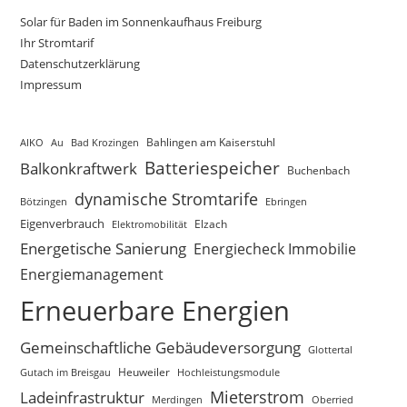
Solar für Baden im Sonnenkaufhaus Freiburg
Ihr Stromtarif
Datenschutzerklärung
Impressum
AIKO
Au
Bad Krozingen
Bahlingen am Kaiserstuhl
Batteriespeicher
Balkonkraftwerk
Buchenbach
dynamische Stromtarife
Bötzingen
Ebringen
Eigenverbrauch
Elektromobilität
Elzach
Energetische Sanierung
Energiecheck Immobilie
Energiemanagement
Erneuerbare Energien
Gemeinschaftliche Gebäudeversorgung
Glottertal
Gutach im Breisgau
Heuweiler
Hochleistungsmodule
Mieterstrom
Ladeinfrastruktur
Merdingen
Oberried