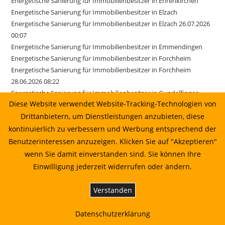
Energetische Sanierung für Immobilienbesitzer in Ehrenkirchen
Energetische Sanierung für Immobilienbesitzer in Elzach
Energetische Sanierung für Immobilienbesitzer in Elzach 26.07.2026
00:07
Energetische Sanierung für Immobilienbesitzer in Emmendingen
Energetische Sanierung für Immobilienbesitzer in Forchheim
Energetische Sanierung für Immobilienbesitzer in Forchheim
28.06.2026 08:22
Energetische Sanierung für Immobilienbesitzer in Gundelfingen
Diese Website verwendet Website-Tracking-Technologien von
Energetische Sanierung für Immobilienbesitzer in Ihringen
Energetische Sanierung für Immobilienbesitzer in Kirchzarten
Drittanbietern, um Dienstleistungen anzubieten, diese
Energetische Sanierung für Immobilienbesitzer in March
kontinuierlich zu verbessern und Werbung entsprechend der
Energetische Sanierung für Immobilienbesitzer in March 17.06.2026
Benutzerinteressen anzuzeigen. Klicken Sie auf "Akzeptieren"
01:22
wenn Sie damit einverstanden sind. Sie können Ihre
Energetische Sanierung für Immobilienbesitzer in Merzhausen
Einwilligung jederzeit widerrufen oder ändern.
Energetische Sanierung für Immobilienbesitzer in Reute
Energetische Sanierung für Immobilienbesitzer in Sexau
Verstanden
Energetische Sanierung für Immobilienbesitzer in Sölden
Energetische Sanierung für Immobilienbesitzer in Stegen
Datenschutzerklärung
Energetische Sanierung für Immobilienbesitzer in Weisweil